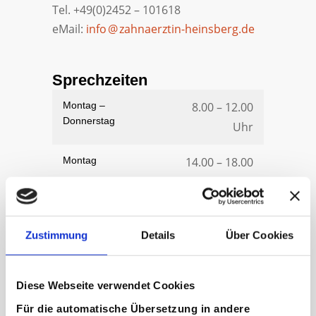
Tel. +49(0)2452 – 101618
eMail:
info
@
zahnaerztin-heinsberg.de
Sprechzeiten
Montag –
8.00 – 12.00
Donnerstag
Uhr
Montag
14.00 – 18.00
Uhr
Dienstag +
14.00 – 19.00
Donnerstag
Zustimmung
Details
Über Cookies
Uhr
Freitag
8.00 – 13.00
Diese Webseite verwendet Cookies
Uhr
Für die automatische Übersetzung in andere