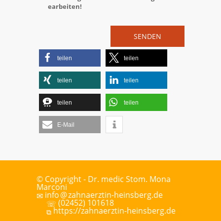
ear­bei­ten!
teilen
teilen
teilen
teilen
teilen
teilen
E-Mail
© Copyright - Dr.
medic Stom.
Mona
Marconi
info
@
zahnaerztin-heinsberg.de
✉
(02452) 101618
☏
https://zahnaerztin-heinsberg.de
⧉