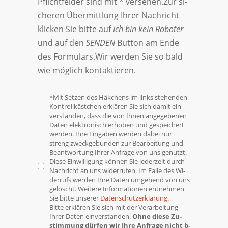
Pflichtfelder sind mit
*
versehen.Zur si­
che­ren Über­mitt­lung Ih­rer Nach­richt
klicken Sie bit­te auf
Ich bin kein Ro­bo­ter
und auf den
SENDEN
But­ton am En­de
des For­mu­lars.Wir wer­den Sie so bald
wie mög­lich kon­tak­tie­ren.
*
Mit Setzen des Häkchens im links ste­hen­den
Kon­troll­käst­chen er­klä­ren Sie sich da­mit ein­
ver­stan­den, dass die von Ih­nen an­ge­ge­be­nen
Da­ten elek­tro­nisch er­ho­ben und ge­spei­chert
wer­den. Ih­re Ein­ga­ben wer­den da­bei nur
streng zweck­ge­bun­den zur Be­ar­bei­tung und
Be­ant­wor­tung Ih­rer An­fra­ge von uns ge­nutzt.
Die­se Ein­wil­li­gung kön­nen Sie je­der­zeit durch
Nach­richt an uns wi­der­ru­fen. Im Fal­le des Wi­
der­rufs wer­den Ih­re Da­ten um­ge­hend von uns
ge­löscht. Wei­te­re In­for­ma­tio­nen ent­neh­men
Sie bit­te un­se­rer
Da­ten­schutz­er­klä­rung.
Bitte erklären Sie sich mit der Ver­ar­beit­ung
Ihrer Da­ten ein­ver­stan­den.
Oh­ne die­se Zu­
stim­mung dür­fen wir Ih­re An­fra­ge nicht b­